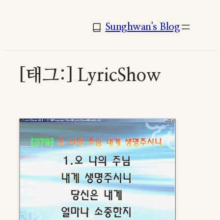
콘
텐
Sunghwan's Blog
츠
로
바
[태그:]
LyricShow
로
가
기