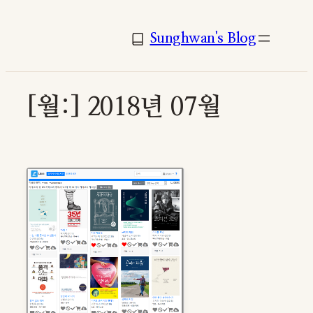
콘
텐
Sunghwan's Blog
츠
로
바
[월:]
2018년 07월
로
가
기