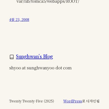
var/lib/tomca5/webapps/ROOT/
4월 23, 2008
Sunghwan's Blog
shyoo at sunghwanyoo dot com
Twenty Twenty-Five (2025)
WordPress
로 디자인됨