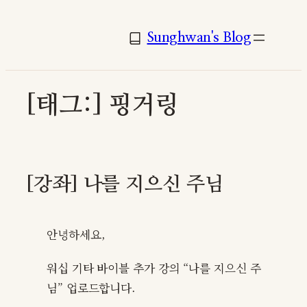
콘
텐
Sunghwan's Blog
츠
로
바
[태그:]
핑거링
로
가
기
[강좌] 나를 지으신 주님
안녕하세요,
워십 기타 바이블 추가 강의 “나를 지으신 주
님” 업로드합니다.