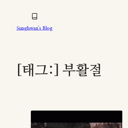
콘
텐
츠
Sunghwan's Blog
로
바
로
가
기
[태그:]
부활절