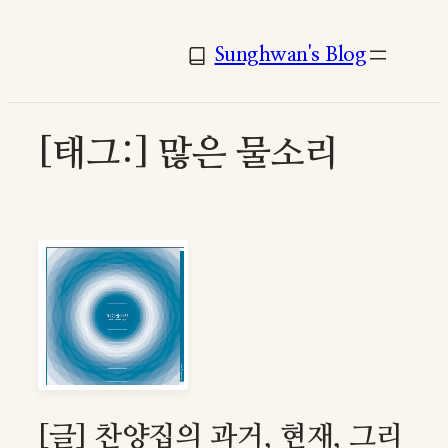
콘
텐
Sunghwan's Blog
츠
로
바
[태그:]
많은 물소리
로
가
기
[글] 찬양집의 과거, 현재, 그리